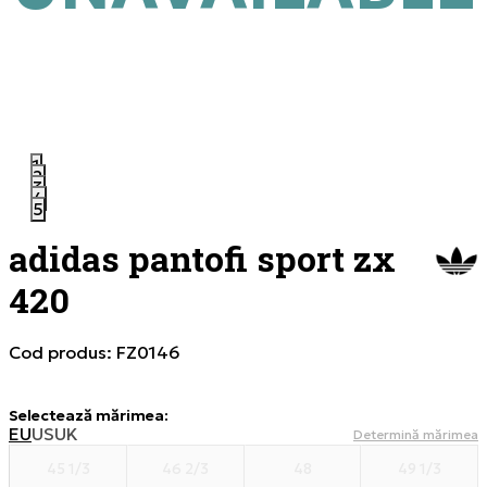
1
2
3
4
5
adidas pantofi sport zx
420
Cod produs:
FZ0146
Selectează mărimea
:
EU
US
UK
Determină mărimea
45 1/3
46 2/3
48
49 1/3