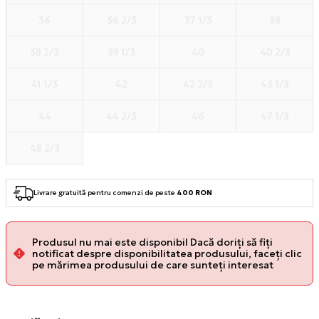
36
36 2/3
37 1/3
38
38 2/3
39 1/3
40
40 2/3
41 1/3
42
42 2/3
43 1/3
44
44 2/3
46
47 1/3
48 2/3
Livrare gratuită pentru comenzi de peste
400 RON
Produsul nu mai este disponibil Dacă doriți să fiți
notificat despre disponibilitatea produsului, faceți clic
pe mărimea produsului de care sunteți interesat