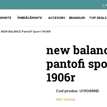
a
Click&Collect
Cumpă
ĂMINTE
ÎMBRĂCĂMINTE
ACCESORII
BRANDURI
TOP DEALS
Use shift+Enter to open or clos
Use shift+Enter to open or clos
NEW BALANCE Pantofi Sport 1906R
new balan
pantofi spo
1906r
Cod produs:
U1906RND
PRET SPECIAL