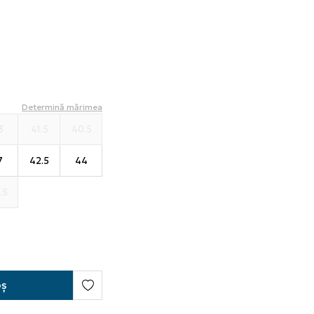
Determină mărimea
3
41.5
40.5
7
42.5
44
.5
oș