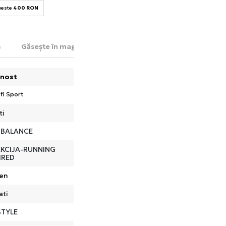
 peste
400 RON
s
Găsește în magazin
nost
fi Sport
ti
 BALANCE
KCIJA-RUNNING
IRED
en
ati
STYLE