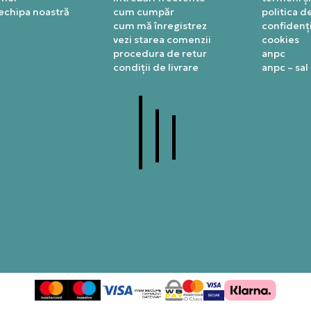
 echipa noastră
cum cumpăr
politica d
cum mă înregistrez
confidenți
vezi starea comenzii
cookies
procedura de retur
anpc
condiții de livrare
anpc – sal