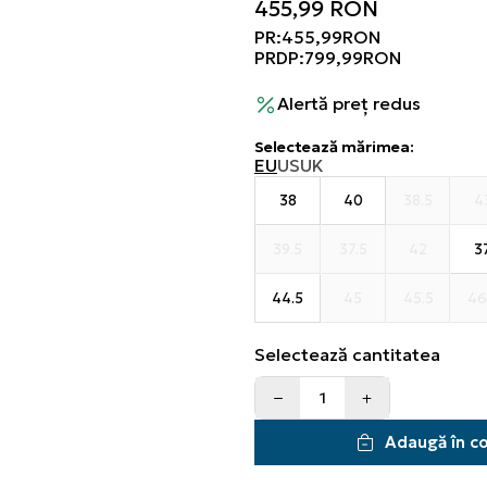
455,99
RON
PR:
455,99
RON
PRDP:
799,99
RON
Alertă preț redus
Selectează mărimea
:
EU
US
UK
38
40
38.5
4
39.5
37.5
42
3
44.5
45
45.5
46
Selectează cantitatea
Adaugă în c