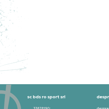
NEW BALANCE PANTOFI
NE
SPORT 990
SP
PRE
1.199,99
RON
1.1
sc bds ro sport srl
despr
33878190;
despre