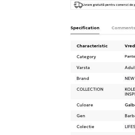
Livrare gratuită pentru comenzi de
Specification
Comment
Characteristic
Vred
Category
Panto
Varsta
Adul
Brand
NEW
COLLECTION
KOLE
INSP
Culoare
Galb
Gen
Barb
Colectie
LIFE