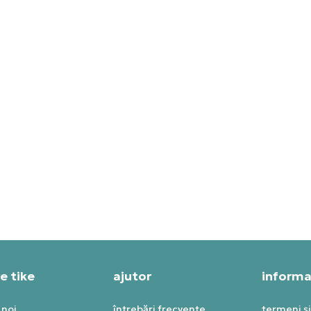
W BALANCE PANTOFI
NEW BALANCE PANTOFI
ORT NEW BALANCE - 990
SPORT 990V6
T SPECIAL
PRET SPECIAL
99,99
RON
1.115,99
RON
e tike
ajutor
informaț
 noi
întrebări frecvente
termeni și