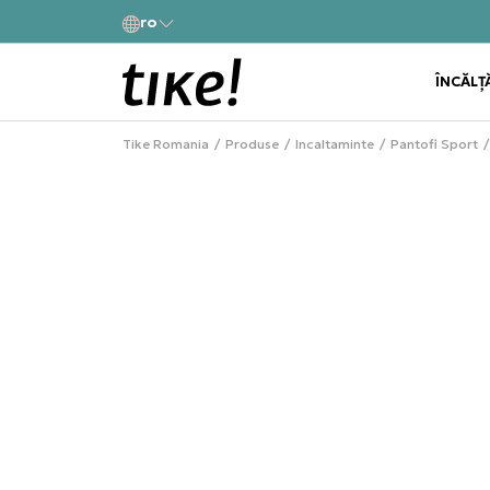
a
ro
Alătură-te și obține -10% la prima comandă
ÎNCĂLȚ
Tike Romania
Produse
Incaltaminte
Pantofi Sport