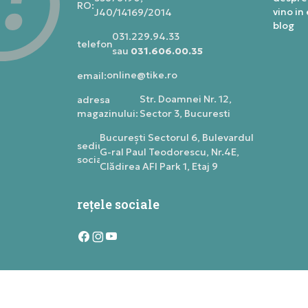
RO:
vino in
J40/14169/2014
blog
031.229.94.33
telefon:
sau
031.606.00.35
online@tike.ro
email:
Str. Doamnei Nr. 12,
adresa
magazinului:
Sector 3, Bucuresti
Bucureşti Sectorul 6, Bulevardul
sediu
G-ral Paul Teodorescu, Nr.4E,
social:
Clădirea AFI Park 1, Etaj 9
rețele sociale