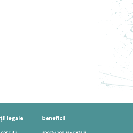
NEW BALANCE PANTOFI
SPORT NEW BALANCE - 990
PRET SPECIAL
1.079,99
RON
ii legale
beneficii
 condiții
sport&bonus - detalii