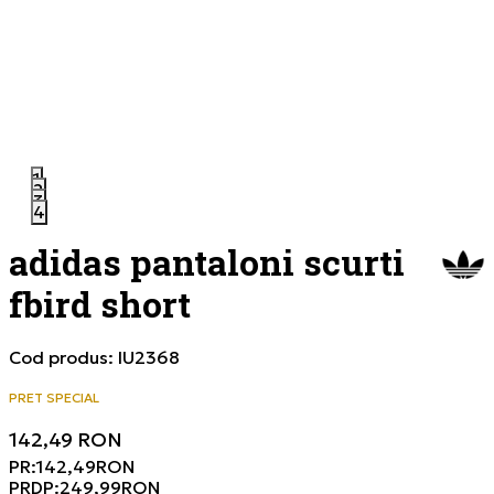
1
2
3
4
adidas pantaloni scurti
fbird short
Cod produs:
IU2368
PRET SPECIAL
142,49
RON
PR:
142,49
RON
PRDP:
249,99
RON