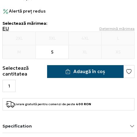
Alertă preț redus
Selectează mărimea
:
EU
Determină mărimea
2XL
3XL
4XL
L
M
S
XL
XS
Selectează
Adaugă în coș
cantitatea
Livrare gratuită pentru comenzi de peste
400 RON
Specification