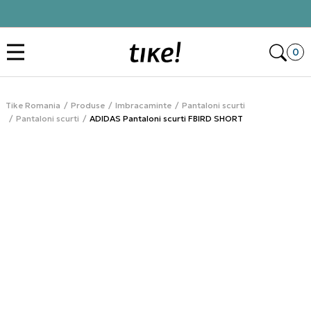
Click&Collect
Des
0
Tike Romania
Produse
Imbracaminte
Pantaloni scurti
Pantaloni scurti
ADIDAS Pantaloni scurti FBIRD SHORT