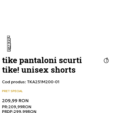
1
2
3
4
5
tike pantaloni scurti
tike! unisex shorts
Cod produs:
TKA251M200-01
PRET SPECIAL
209,99
RON
PR:
209,99
RON
PRDP:
299,99
RON