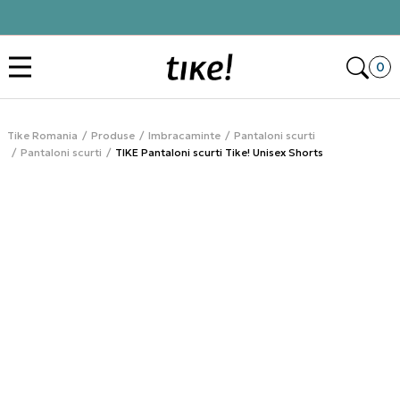
comandă
Click&Collect
Des
0
Tike Romania
Produse
Imbracaminte
Pantaloni scurti
Pantaloni scurti
TIKE Pantaloni scurti Tike! Unisex Shorts