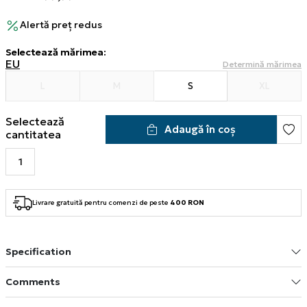
Alertă preț redus
Selectează mărimea
:
EU
Determină mărimea
L
M
S
XL
Selectează
Adaugă în coș
cantitatea
Livrare gratuită pentru comenzi de peste
400 RON
Specification
Comments