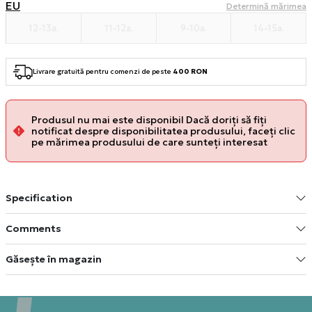
EU
Determină mărimea
12-13a.
11-12a.
9-10a.
14-15a.
Livrare gratuită pentru comenzi de peste
400 RON
Produsul nu mai este disponibil Dacă doriți să fiți
notificat despre disponibilitatea produsului, faceți clic
pe mărimea produsului de care sunteți interesat
Specification
Comments
Găsește în magazin