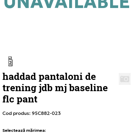
UNAVAILABLE
1
2
haddad pantaloni de
trening jdb mj baseline
flc pant
Cod produs:
95C882-023
Selectează mărimea
: