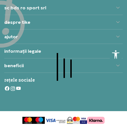
sc bds ro sport srl
despre tike
ajutor
informații legale
beneficii
rețele sociale