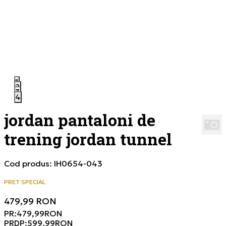
1
2
3
4
jordan pantaloni de
trening jordan tunnel
Cod produs:
IH0654-043
PRET SPECIAL
479,99
RON
PR:
479,99
RON
PRDP:
599,99
RON