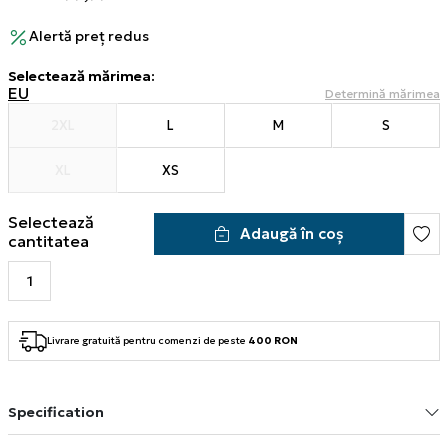
Alertă preț redus
Selectează mărimea
:
EU
Determină mărimea
2XL
L
M
S
XL
XS
Selectează
Adaugă în coș
cantitatea
Livrare gratuită pentru comenzi de peste
400 RON
Specification