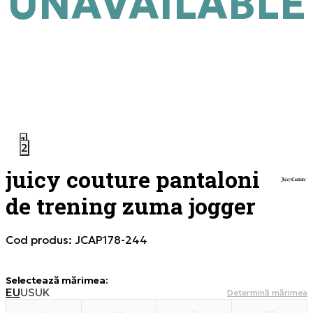
UNAVAILABLE
1
2
juicy couture pantaloni
de trening zuma jogger
Cod produs:
JCAP178-244
Selectează mărimea
:
EU
US
UK
Determină mărimea