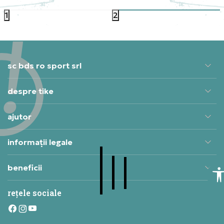
1
2
sc bds ro sport srl
despre tike
ajutor
informații legale
beneficii
rețele sociale