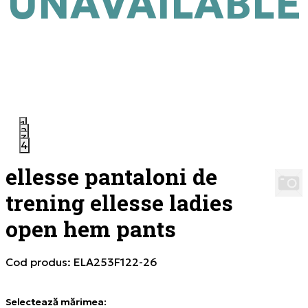
UNAVAILABLE
1
2
3
4
ellesse pantaloni de
trening ellesse ladies
open hem pants
Cod produs:
ELA253F122-26
Selectează mărimea
: