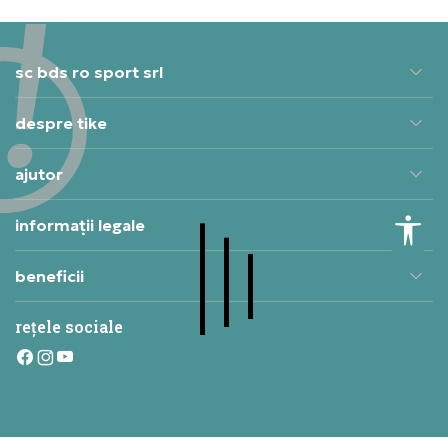
sc bds ro sport srl
despre tike
ajutor
informații legale
beneficii
rețele sociale