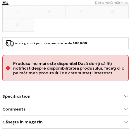
EU
Determină mărimea
L
M
S
XL
XS
Livrare gratuită pentru comenzi de peste
400 RON
Produsul nu mai este disponibil Dacă doriți să fiți
notificat despre disponibilitatea produsului, faceți clic
pe mărimea produsului de care sunteți interesat
Specification
Comments
Găsește în magazin