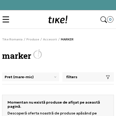
Alătură-te și obține -10% la prima comandă
Des
0
Tike Romania
Produse
Accesorii
MARKER
marker
filters
selectarea unui filtru închide panoul de filtre, încarcă pro
Momentan nu există produse de afișat pe această
pagină.
Descoperă oferta noastră de produse apăsând pe