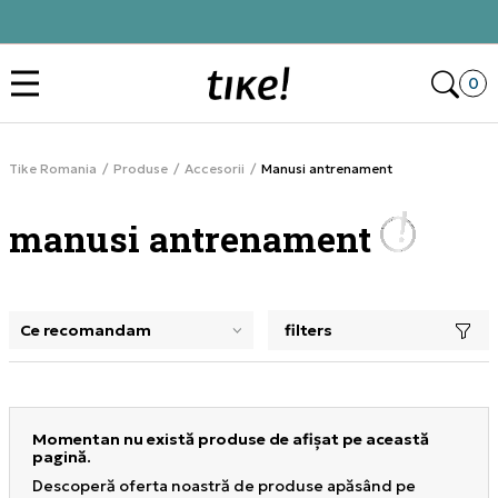
Alătură-te și obține -10% la prima comandă
Des
0
Tike Romania
Produse
Accesorii
Manusi antrenament
manusi antrenament
filters
selectarea unui filtru închide panoul de filtre, încarcă pro
Momentan nu există produse de afișat pe această
pagină.
Descoperă oferta noastră de produse apăsând pe