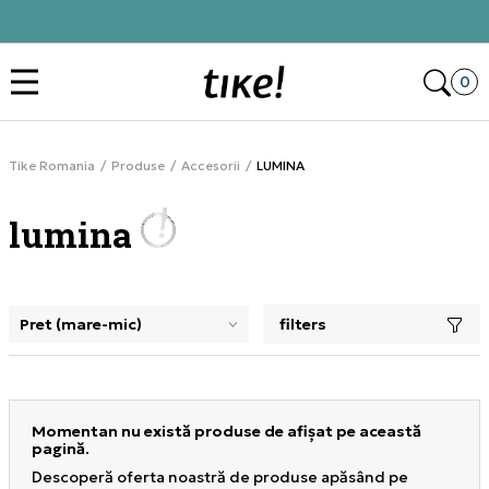
Alătură-te și obține -10% la prima comandă
Des
0
Tike Romania
Produse
Accesorii
LUMINA
lumina
filters
selectarea unui filtru închide panoul de filtre, încarcă pro
Momentan nu există produse de afișat pe această
pagină.
Descoperă oferta noastră de produse apăsând pe