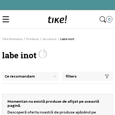
Alătură-te și obține -10% la prima comandă
Des
0
Tike Romania
Produse
Accesorii
Labe inot
labe inot
filters
selectarea unui filtru închide panoul de filtre, încarcă pro
Momentan nu există produse de afișat pe această
pagină.
Descoperă oferta noastră de produse apăsând pe