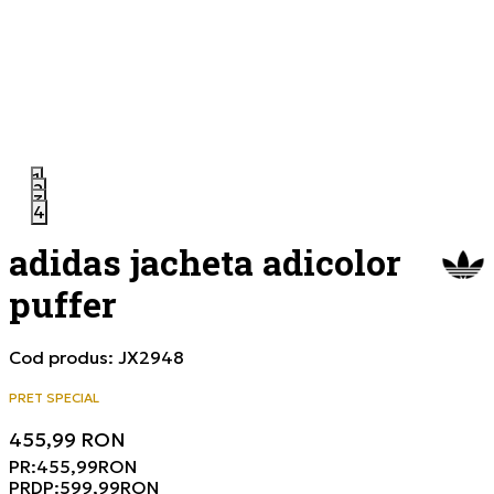
1
2
3
4
adidas jacheta adicolor
puffer
Cod produs:
JX2948
PRET SPECIAL
455,99
RON
PR:
455,99
RON
PRDP:
599,99
RON