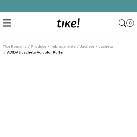
Click&Collect
Des
0
Tike Romania
Produse
Imbracaminte
Jachete
Jacheta
ADIDAS Jacheta Adicolor Puffer