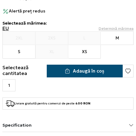
Alertă preț redus
Selectează mărimea
:
EU
Determină mărimea
2XL
2XS
L
M
S
XL
XS
Selectează
Adaugă în coș
cantitatea
Livrare gratuită pentru comenzi de peste
400 RON
Specification