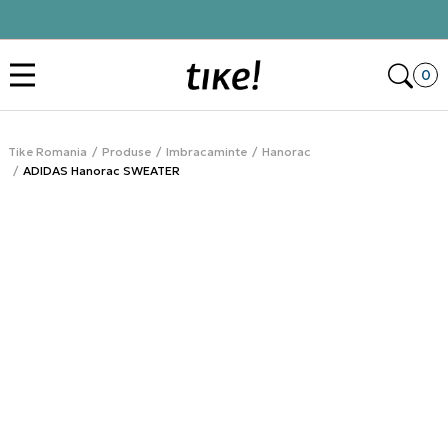
Click&Collect
Des
0
Tike Romania
Produse
Imbracaminte
Hanorac
ADIDAS Hanorac SWEATER