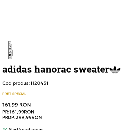
1
2
3
4
5
adidas hanorac sweater
Cod produs:
H20431
PRET SPECIAL
161,99
RON
PR:
161,99
RON
PRDP:
299,99
RON
Alertă preț redus