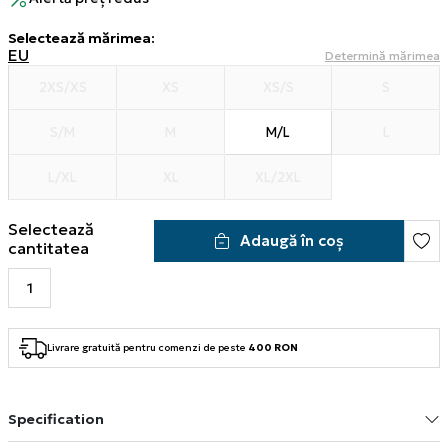
Selectează mărimea
:
EU
Determină mărimea
2XS/XS
XS
XS/S
S
S/M
M
M/L
L
L/XL
XL
XL/2XL
Selectează
Adaugă în coș
cantitatea
Livrare gratuită pentru comenzi de peste
400 RON
Specification