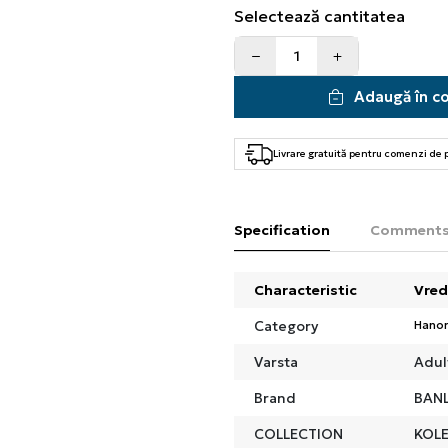
Selectează cantitatea
Adaugă în c
Livrare gratuită pentru comenzi de
Specification
Comment
Characteristic
Vred
Category
Hano
Varsta
Adul
Brand
BANL
COLLECTION
KOLE