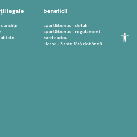
ii legale
beneficii
 condiții
sport&bonus - detalii
e
sport&bonus - regulament
alitate
card cadou
klarna - 3 rate fără dobândă