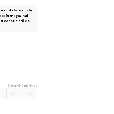
e sunt disponibile
sesc în magazinul
 și beneficiază de
Determină mărimea
L
2XL
2XS