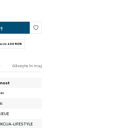
oș
 peste
400 RON
s
Găsește în magazin
nost
rac
ti
IEUE
KCIJA-LIFESTYLE