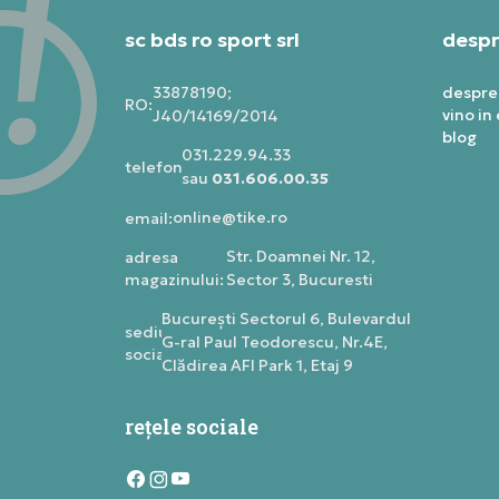
sc bds ro sport srl
despr
33878190;
despre
RO:
vino in
J40/14169/2014
blog
031.229.94.33
telefon:
sau
031.606.00.35
online@tike.ro
email:
Str. Doamnei Nr. 12,
adresa
magazinului:
Sector 3, Bucuresti
Bucureşti Sectorul 6, Bulevardul
sediu
G-ral Paul Teodorescu, Nr.4E,
social:
Clădirea AFI Park 1, Etaj 9
rețele sociale