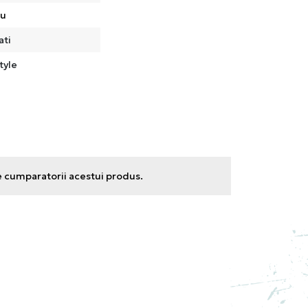
ru
ati
tyle
e cumparatorii acestui produs.