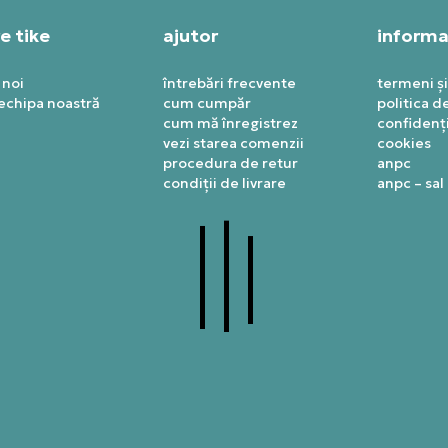
e tike
ajutor
informaț
 noi
întrebări frecvente
termeni și
 echipa noastră
cum cumpăr
politica d
cum mă înregistrez
confidenți
vezi starea comenzii
cookies
procedura de retur
anpc
condiții de livrare
anpc – sal