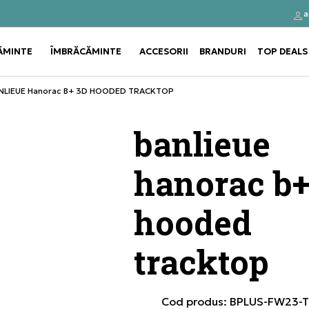
a
Click&Collect
Cumpă
ĂMINTE
ÎMBRĂCĂMINTE
ACCESORII
BRANDURI
TOP DEALS
Use shift+Enter to open or clos
Use shift+Enter to open or clos
NLIEUE Hanorac B+ 3D HOODED TRACKTOP
banlieue
hanorac b+
hooded
tracktop
Cod produs:
BPLUS-FW23-T