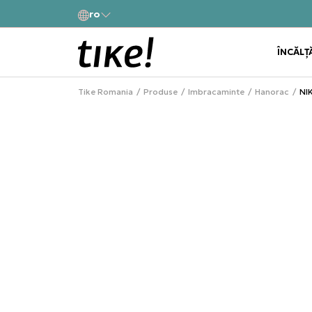
a
ro
Alătură-te și obține -10% la prima comandă
ÎNCĂLȚ
Tike Romania
Produse
Imbracaminte
Hanorac
NI