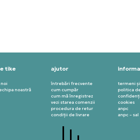
KE HANORAC SPORTSWEAR
NIKE HANORAC NOCTA
T SPECIAL
629,99
RON
,99
RON
e tike
ajutor
informaț
 noi
întrebări frecvente
termeni și
 echipa noastră
cum cumpăr
politica d
cum mă înregistrez
confidenți
vezi starea comenzii
cookies
procedura de retur
anpc
condiții de livrare
anpc – sal