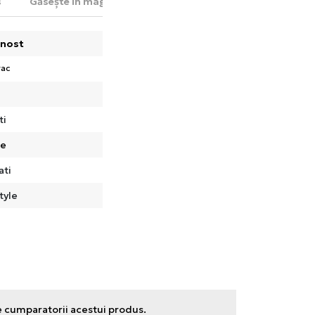
s
Găsește în magazin
nost
rac
ti
de
ati
tyle
e cumparatorii acestui produs.