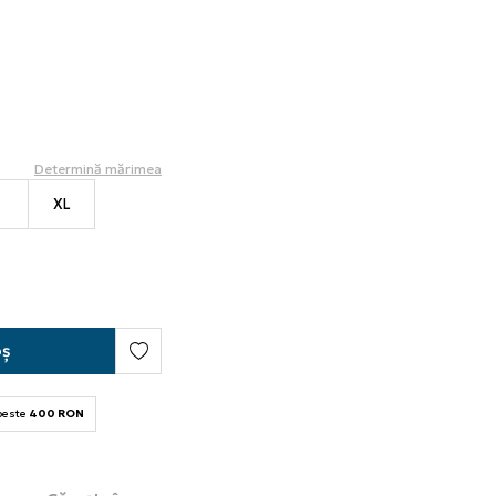
Determină mărimea
S
XL
oș
 peste
400 RON