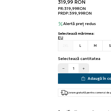
319,99
RON
PR:
319,99
RON
PRDP:
399,99
RON
Alertă preț redus
Selectează mărimea
:
EU
2XL
L
M
Selectează cantitatea
Adaugă în c
Livrare gratuită pentru comenzi de