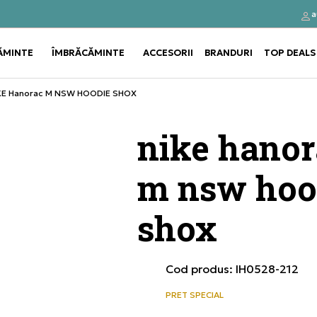
a
Click&Collect
Cumpă
ĂMINTE
ÎMBRĂCĂMINTE
ACCESORII
BRANDURI
TOP DEALS
Use shift+Enter to open or clos
Use shift+Enter to open or clos
KE Hanorac M NSW HOODIE SHOX
nike hanor
m nsw hoo
shox
Cod produs:
IH0528-212
PRET SPECIAL