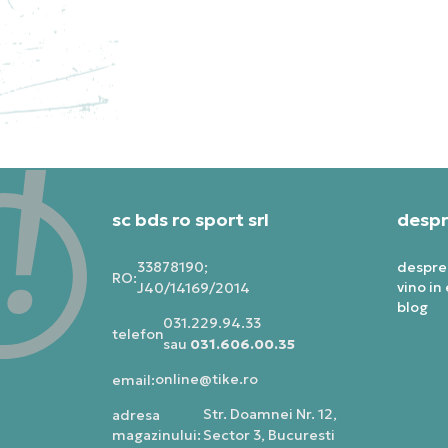
NIKE HANORAC KOBE ''LUNAR
NI
NEW YEAR''
PRET SPECIAL
PRE
849,99
RON
683
sc bds ro sport srl
despr
33878190;
despre
RO:
vino in
J40/14169/2014
blog
031.229.94.33
telefon:
sau
031.606.00.35
online@tike.ro
email:
Str. Doamnei Nr. 12,
adresa
magazinului:
Sector 3, Bucuresti