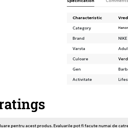
Specification
Comment
Characteristic
Vred
Category
Hano
Brand
NIKE
Varsta
Adul
Culoare
Ver
Gen
Barb
Activitate
Lifes
 ratings
uare pentru acest produs. Evaluarile pot fi facute numai de catr