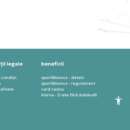
NIKE HANORAC M NRG PATTA
TRK JKT
PRET SPECIAL
498,74
RON
ii legale
beneficii
 condiții
sport&bonus - detalii
e
sport&bonus - regulament
alitate
card cadou
klarna - 3 rate fără dobândă