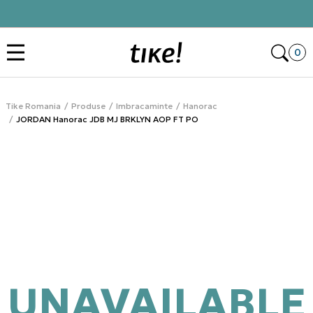
Click&Collect
Des
0
Tike Romania
Produse
Imbracaminte
Hanorac
JORDAN Hanorac JDB MJ BRKLYN AOP FT PO
UNAVAILABLE