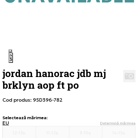
1
2
3
jordan hanorac jdb mj
brklyn aop ft po
Cod produs:
95D396-782
Selectează mărimea
:
EU
Determină mărimea
12-13a.
11-12a.
9-10a.
14-15a.