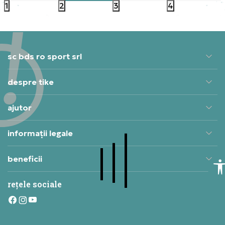
1
2
3
4
sc bds ro sport srl
despre tike
ajutor
informații legale
beneficii
rețele sociale