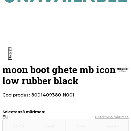
1
2
3
moon boot ghete mb icon
low rubber black
Cod produs:
80D1409380-N001
Selectează mărimea
:
EU
Determină mărimea
33-35
36-38
39-41
42-44