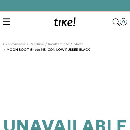
ma comandă
Click&Collect
Des
0
Tike Romania
Produse
Incaltaminte
Ghete
MOON BOOT Ghete MB ICON LOW RUBBER BLACK
UNAVAILABLE