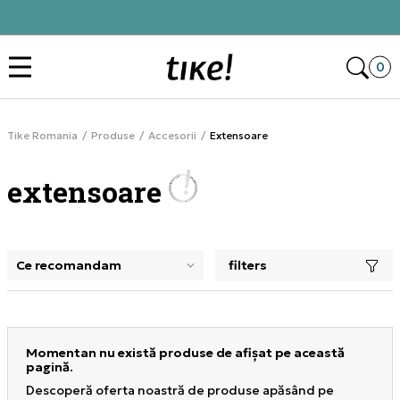
Alătură-te și obține -10% la prima comandă
Des
0
Tike Romania
Produse
Accesorii
Extensoare
extensoare
filters
selectarea unui filtru închide panoul de filtre, încarcă pro
Momentan nu există produse de afișat pe această
pagină.
Descoperă oferta noastră de produse apăsând pe