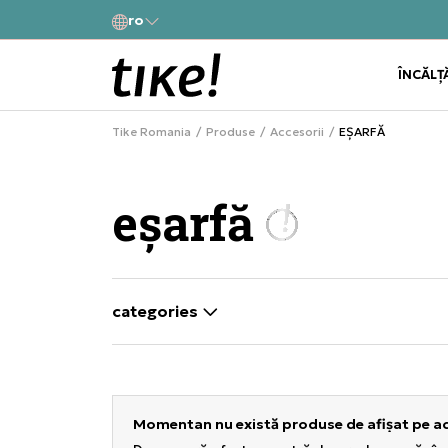
Contactează-ne la
ro
bândă cu
031 229 94 33
ÎNCĂLȚ
Tike Romania
Produse
Accesorii
EȘARFĂ
eșarfă
categories
selectarea unui filtru închide panoul de filtr
Momentan nu există produse de afișat pe a