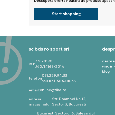
Descoperă oferta noastră de produse apăsând
Start shopping
sc bds ro sport srl
despr
33878190;
despre
RO:
vino in
J40/14169/2014
blog
031.229.94.33
telefon:
sau
031.606.00.35
online@tike.ro
email:
Str. Doamnei Nr. 12,
adresa
magazinului:
Sector 3, Bucuresti
Bucureşti Sectorul 6, Bulevardul