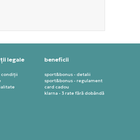
ii legale
beneficii
 condiții
sport&bonus - detalii
e
sport&bonus - regulament
alitate
card cadou
klarna - 3 rate fără dobândă