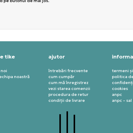
 pe butonul de mai jos.
e tike
ajutor
informaț
 noi
întrebări frecvente
termeni și
 echipa noastră
cum cumpăr
politica d
cum mă înregistrez
confidenți
vezi starea comenzii
cookies
procedura de retur
anpc
condiții de livrare
anpc – sal