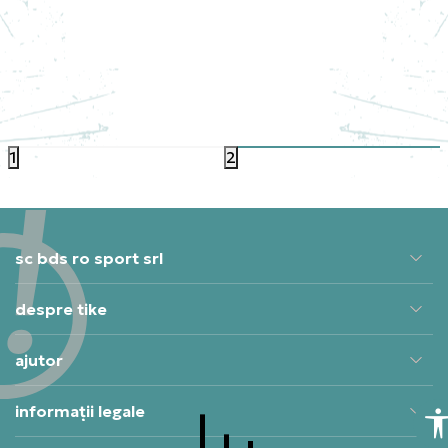
TE CRATES
CREP PROTECT DIVERSE ECHIPAMENTE MARK-
ON
PRET SPECIAL
79,99
RON
1
2
sc bds ro sport srl
despre tike
ajutor
informații legale