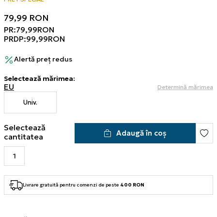
79,99
RON
PR:
79,99
RON
PRDP:
99,99
RON
Alertă preț redus
Selectează mărimea
:
EU
Determină mărimea
Univ.
Selectează
Adaugă în coș
cantitatea
Livrare gratuită pentru comenzi de peste
400 RON