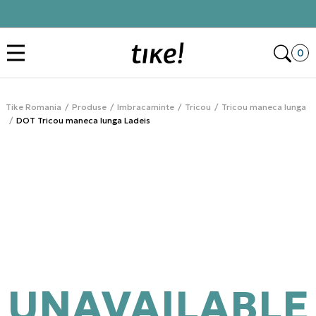
Click&Collect
Des
0
Tike Romania
Produse
Imbracaminte
Tricou
Tricou maneca lunga
DOT Tricou maneca lunga Ladeis
UNAVAILABLE