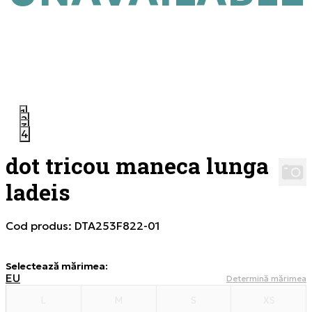
1
2
3
4
dot tricou maneca lunga
ladeis
Cod produs:
DTA253F822-01
Selectează mărimea
:
EU
Determină mărimea
L
M
S
XS