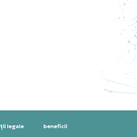
 M
ADIDAS HANORAC Y-3 AOP W
3S TT
PRET SPECIAL
1.127,99
RON
ii legale
beneficii