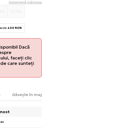
Determină mărimea
4a.
15-16a.
 peste
400 RON
isponibil Dacă
despre
lui, faceți clic
de care sunteți
s
Găsește în magazin
nost
rac