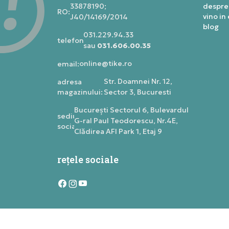
33878190;
despre
RO:
vino in
J40/14169/2014
blog
031.229.94.33
telefon:
sau
031.606.00.35
online@tike.ro
email:
Str. Doamnei Nr. 12,
adresa
magazinului:
Sector 3, Bucuresti
Bucureşti Sectorul 6, Bulevardul
sediu
G-ral Paul Teodorescu, Nr.4E,
social:
Clădirea AFI Park 1, Etaj 9
rețele sociale