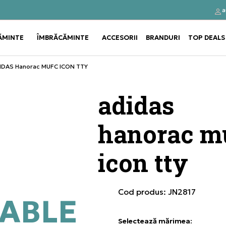
a
Click&Collect
Cumpă
ĂMINTE
ÎMBRĂCĂMINTE
ACCESORII
BRANDURI
TOP DEALS
Use shift+Enter to open or clos
Use shift+Enter to open or clos
IDAS Hanorac MUFC ICON TTY
adidas
hanorac m
icon tty
Cod produs:
JN2817
ABLE
Selectează mărimea
: