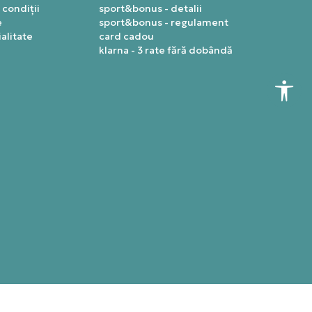
 condiții
sport&bonus - detalii
e
sport&bonus - regulament
alitate
card cadou
klarna - 3 rate fără dobândă