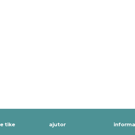
IDAS HANORAC Y-3 ELITE 5
ADIDAS HANORAC Y-3 AOP
X
3S TT
T SPECIAL
PRET SPECIAL
39,99
RON
1.127,99
RON
e tike
ajutor
informaț