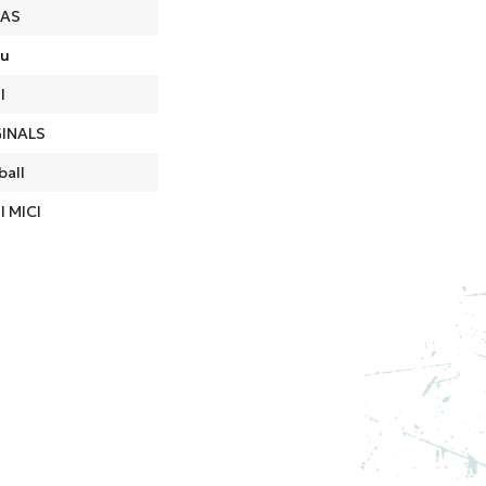
DAS
ru
I
INALS
ball
I MICI