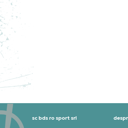
ADIDAS HANORAC F1 TEAM
AD
GF
PRET SPECIAL
PRE
1.282,49
RON
1.1
sc bds ro sport srl
despr