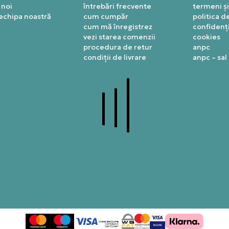
 noi
întrebări frecvente
termeni și
 echipa noastră
cum cumpăr
politica d
cum mă înregistrez
confidenți
vezi starea comenzii
cookies
procedura de retur
anpc
condiții de livrare
anpc – sal