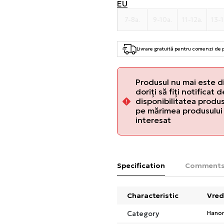
EU
7-8a.
9-10a.
11-12a.
13-1
Livrare gratuită pentru comenzi de
Produsul nu mai este d
doriți să fiți notificat 
disponibilitatea produsu
pe mărimea produsului 
interesat
Specification
Comment
Characteristic
Vred
Category
Hano