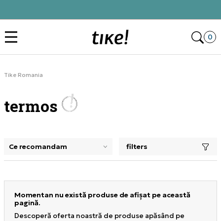
Alătură-te și obține -10% la prima comandă
Des
0
Tike Romania
termos
filters
selectarea unui filtru închide panoul de filtre, încarcă pro
Momentan nu există produse de afișat pe această
pagină.
Descoperă oferta noastră de produse apăsând pe