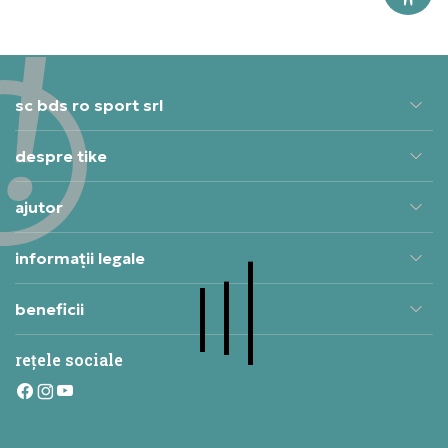
sc bds ro sport srl
despre tike
ajutor
informații legale
beneficii
rețele sociale