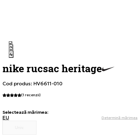
1
2
3
4
nike rucsac heritage
Cod produs:
HV6611-010
(1
recenzii
)
Selectează mărimea
:
EU
Determină mărimea
Univ.