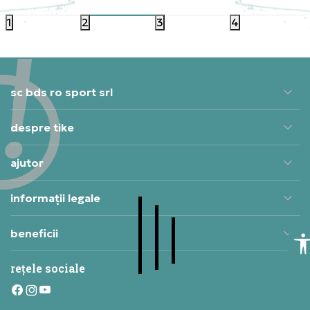
1
2
3
4
sc bds ro sport srl
despre tike
ajutor
informații legale
beneficii
rețele sociale