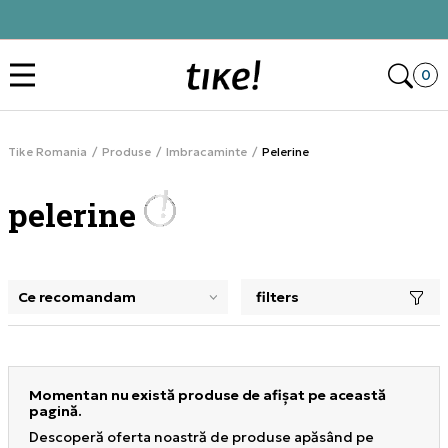
Alătură-te și obține -10% la prima comandă
Des
0
Tike Romania
Produse
Imbracaminte
Pelerine
pelerine
filters
selectarea unui filtru închide panoul de filtre, încarcă pro
Momentan nu există produse de afișat pe această
pagină.
Descoperă oferta noastră de produse apăsând pe