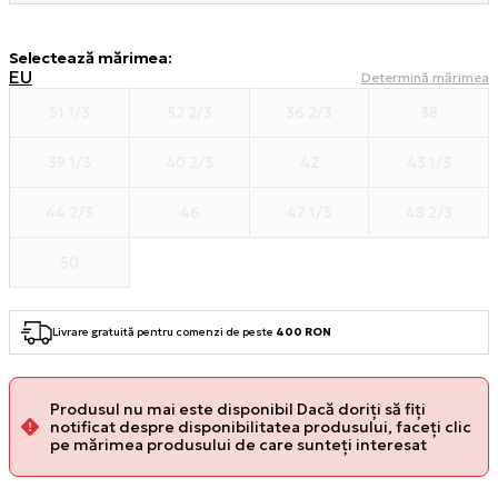
Selectează mărimea
:
EU
Determină mărimea
51 1/3
52 2/3
36 2/3
38
39 1/3
40 2/3
42
43 1/3
44 2/3
46
47 1/3
48 2/3
50
Livrare gratuită pentru comenzi de peste
400 RON
Produsul nu mai este disponibil Dacă doriți să fiți
notificat despre disponibilitatea produsului, faceți clic
pe mărimea produsului de care sunteți interesat