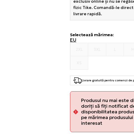
exclusiv online și nu se regă
fizic Tike. Comandă-le direct
livrare rapidă.
Selectează mărimea
:
EU
2XL
3XL
L
XS
Livrare gratuită pentru comenzi de
Produsul nu mai este d
doriți să fiți notificat 
disponibilitatea produsu
pe mărimea produsului 
interesat