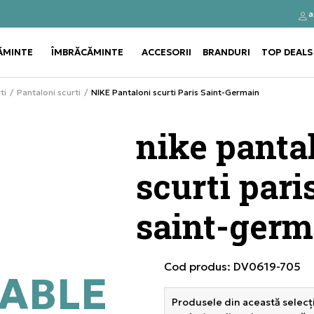
a
Click&Collect
Cumpă
ĂMINTE
ÎMBRĂCĂMINTE
ACCESORII
BRANDURI
TOP DEALS
Use shift+Enter to open or clos
Use shift+Enter to open or clos
ti
Pantaloni scurti
NIKE Pantaloni scurti Paris Saint-Germain
nike panta
scurti pari
saint-germ
Cod produs:
DV0619-705
ABLE
Produsele din această selecți