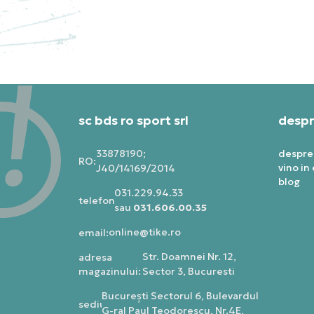
PRET SPECIAL
34
396,89
RON
sc bds ro sport srl
despr
33878190;
despre
RO:
vino in
J40/14169/2014
blog
031.229.94.33
telefon:
sau
031.606.00.35
online@tike.ro
email:
Str. Doamnei Nr. 12,
adresa
magazinului:
Sector 3, Bucuresti
Bucureşti Sectorul 6, Bulevardul
sediu
G-ral Paul Teodorescu, Nr.4E,