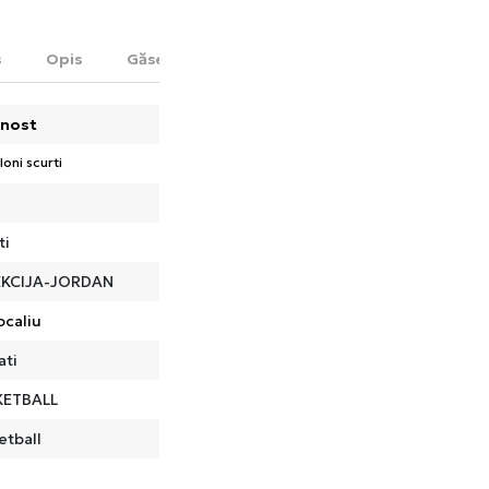
s
Opis
Găsește în magazin
nost
loni scurti
ti
EKCIJA-JORDAN
ocaliu
ati
KETBALL
etball