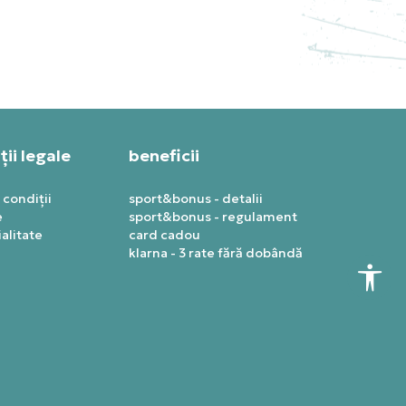
PRET SPECIAL
LAST PIECES
158,00
RON
ii legale
beneficii
 condiții
sport&bonus - detalii
e
sport&bonus - regulament
alitate
card cadou
klarna - 3 rate fără dobândă