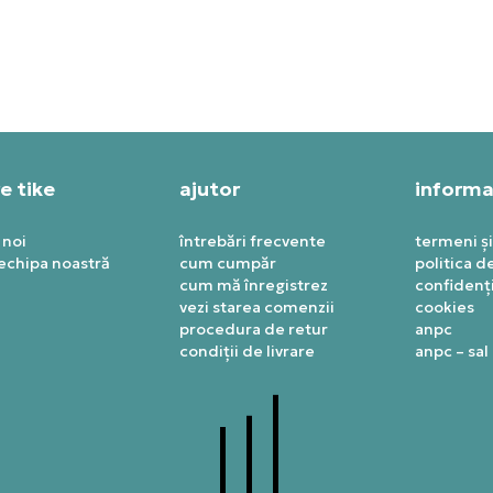
9,99
RON
329,99
RON
e tike
ajutor
informaț
 noi
întrebări frecvente
termeni și
 echipa noastră
cum cumpăr
politica d
cum mă înregistrez
confidenți
vezi starea comenzii
cookies
procedura de retur
anpc
condiții de livrare
anpc – sal