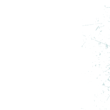
ECH
NIKE PANTALONI SCURTI M J
23ENG SHORT