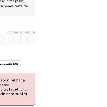
sesc în magazinul
 și beneficiază de
Determină mărimea
M
S
XL
 peste
400 RON
isponibil Dacă
despre
lui, faceți clic
de care sunteți