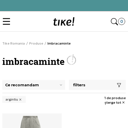
Alătură-te și obține -10% la prima comandă
Des
0
Tike Romania
Produse
Imbracaminte
imbracaminte
filters
selectarea unui filtru închide panoul de filtre, încarcă pro
1 de produse
argintiu
șterge tot