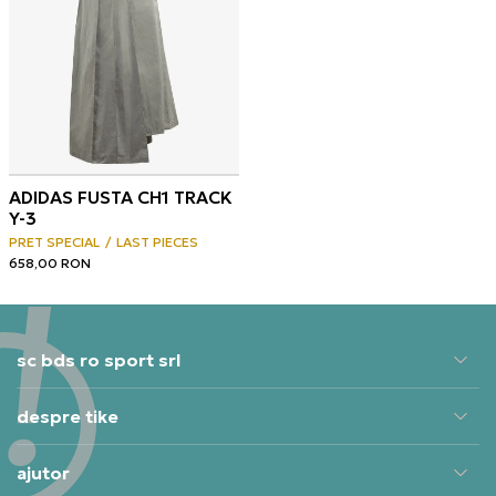
ADIDAS FUSTA CH1 TRACK
Y-3
PRET SPECIAL
LAST PIECES
658,00
RON
sc bds ro sport srl
despre tike
ajutor