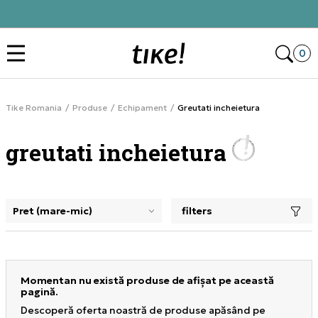
Alătură-te și obține -10% la prima comandă
Des
0
Tike Romania
Produse
Echipament
Greutati incheietura
greutati incheietura
filters
selectarea unui filtru închide panoul de filtre, încarcă pro
Momentan nu există produse de afișat pe această
pagină.
Descoperă oferta noastră de produse apăsând pe