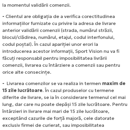
la momentul validării comenzii.
-
Clientul are obligația de a verifica corectitudinea
informațiilor furnizate cu privire la adresa de livrare
anterior validării comenzii (strada, numărul străzii,
blocul/clădirea, numărul, etajul, codul interfonului,
codul poștal). În cazul apariției unor erori la
introducerea acestor informații, Sport Vision nu va fi
făcuți responsabil pentru imposibilitatea livrării
comenzii, livrarea cu întârziere a comenzii sau pentru
orice alte consecințe.
-
Livrarea comenzilor se va realiza in termen
maxim de
15 zile lucrătoare
. În cazul produselor cu termene
diferite de livrare, se ia în considerare termenul cel mai
lung, dar care nu poate depăși 15 zile lucrătoare. Pentru
întârzieri in livrare mai mari de 15 zile lucrătoare,
exceptând cazurile de forță majoră, cele datorate
exclusiv firmei de curierat, sau imposibilitatea