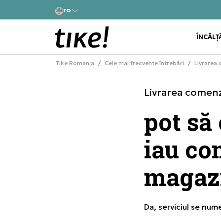
Contactează-ne la
ro
 rate fără dobândă cu
031 229 94 33
ÎNCĂLȚ
Tike Romania
Cele mai frecvente întrebări
Livrarea 
Livrarea comenz
pot să
iau co
magaz
Da, serviciul se num