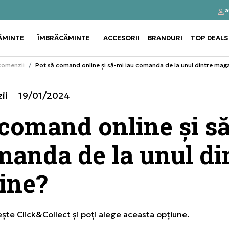
a
Alătură-te și obține -10% la prima comandă
ĂMINTE
ÎMBRĂCĂMINTE
ACCESORII
BRANDURI
TOP DEALS
Use shift+Enter to open or clos
Use shift+Enter to open or clos
comenzii
Pot să comand online și să-mi iau comanda de la unul dintre mag
ii
19/01/2024
 comand online și s
manda de la unul di
ine?
ește Click&Collect și poți alege aceasta opțiune.