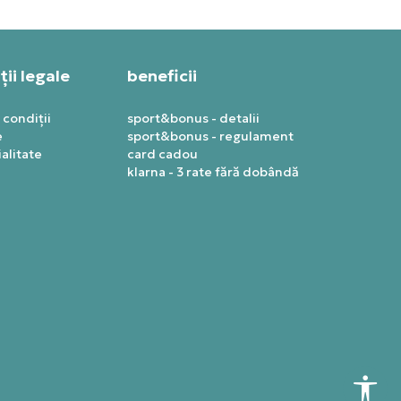
ii legale
beneficii
 condiții
sport&bonus - detalii
e
sport&bonus - regulament
alitate
card cadou
klarna - 3 rate fără dobândă