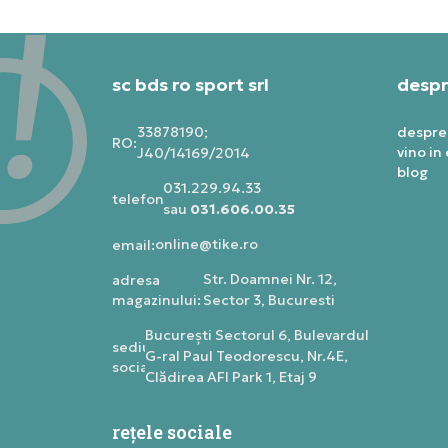
sc bds ro sport srl
despr
33878190;
despre
RO:
vino in
J40/14169/2014
blog
031.229.94.33
telefon:
sau
031.606.00.35
online@tike.ro
email:
Str. Doamnei Nr. 12,
adresa
magazinului:
Sector 3, Bucuresti
Bucureşti Sectorul 6, Bulevardul
sediu
G-ral Paul Teodorescu, Nr.4E,
social:
Clădirea AFI Park 1, Etaj 9
rețele sociale