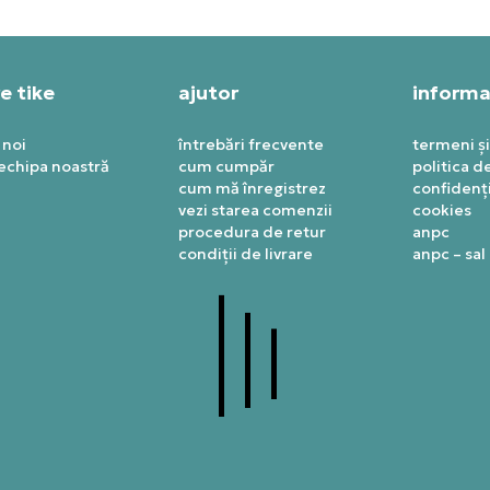
e tike
ajutor
informaț
 noi
întrebări frecvente
termeni și
 echipa noastră
cum cumpăr
politica d
cum mă înregistrez
confidenți
vezi starea comenzii
cookies
procedura de retur
anpc
condiții de livrare
anpc – sal