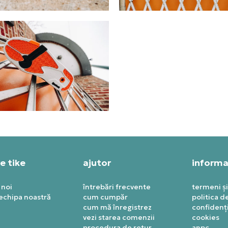
e tike
ajutor
informaț
 noi
întrebări frecvente
termeni și
 echipa noastră
cum cumpăr
politica d
cum mă înregistrez
confidenți
vezi starea comenzii
cookies
procedura de retur
anpc