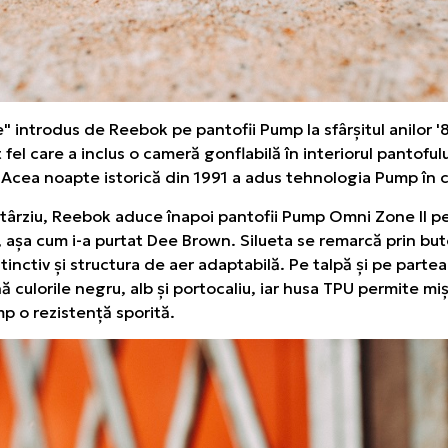
" introdus de Reebok pe pantofii Pump la sfârșitul anilor '
el care a inclus o cameră gonflabilă în interiorul pantofulu
 Acea noapte istorică din 1991 a adus tehnologia Pump în c
 târziu, Reebok aduce înapoi pantofii Pump Omni Zone II pe
l, așa cum i-a purtat Dee Brown. Silueta se remarcă prin b
tinctiv și structura de aer adaptabilă. Pe talpă și pe parte
nă culorile negru, alb și portocaliu, iar husa TPU permite mi
mp o rezistență sporită.