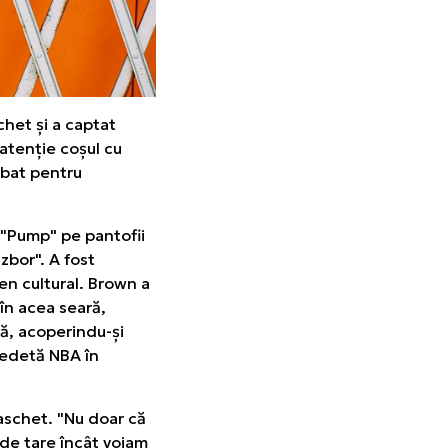
chet și a captat
 atenție coșul cu
mbat pentru
 "Pump" pe pantofii
zbor". A fost
n cultural. Brown a
 în acea seară,
nă, acoperindu-și
vedetă NBA în
aschet. "Nu doar că
 de tare încât voiam