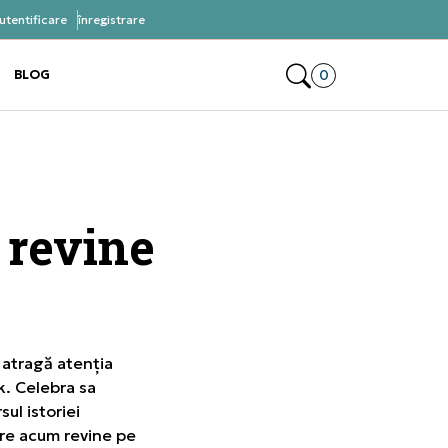
utentificare
înregistrare
ră acum, plateste mai târziu 3 rate fără dobândă cu
Klarna
Deschide coșul 0 p
0
BLOG
e the submenu
e the submenu
 revine
 atragă atenția
k. Celebra sa
ul istoriei
are acum revine pe