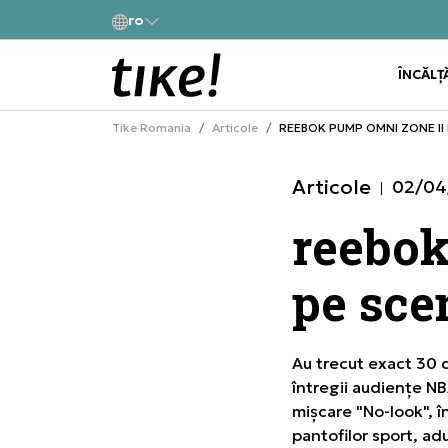
a
ro
Alătură-te și obține -10% la prima comandă
ÎNCĂLȚ
Tike Romania
Articole
REEBOK PUMP OMNI ZONE II 
Articole
02/04
reebok
pe sce
Au trecut exact 30 d
întregii audiențe NB
mișcare "No-look", în
pantofilor sport, a