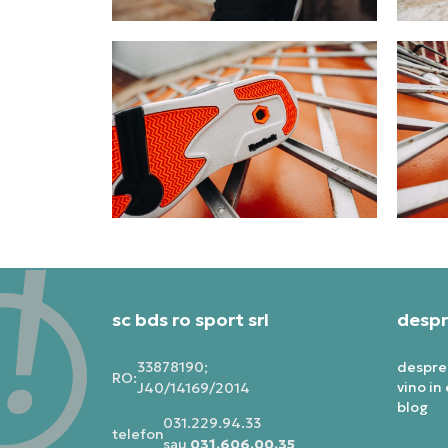
sc bds ro sport srl
despr
33878190;
despre
RO:
vino in
J40/14169/2014
blog
031.229.94.33
telefon:
sau
031.606.00.35