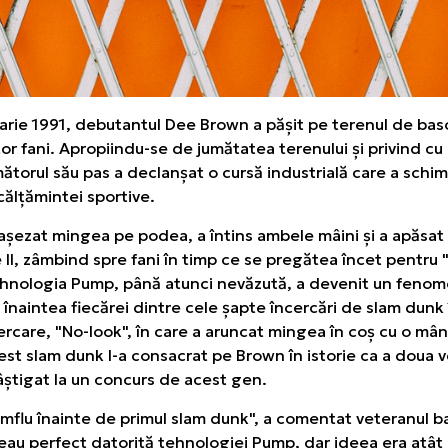
uarie 1991, debutantul Dee Brown a pășit pe terenul de bas
or fani. Apropiindu-se de jumătatea terenului și privind cu
torul său pas a declanșat o cursă industrială care a schi
călțămintei sportive.
 așezat mingea pe podea, a întins ambele mâini și a apăsat
I, zâmbind spre fani în timp ce se pregătea încet pentru "
hnologia Pump, până atunci nevăzută, a devenit un fenome
 înaintea fiecărei dintre cele șapte încercări de slam dunk
ncercare, "No-look", în care a aruncat mingea în coș cu o mâ
cest slam dunk l-a consacrat pe Brown în istorie ca a doua 
âștigat la un concurs de acest gen.
umflu înainte de primul slam dunk", a comentat veteranul b
veau perfect datorită tehnologiei Pump, dar ideea era atât