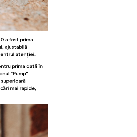
80 a fost prima
i, ajustabilă
entrul atenției.
ntru prima dată în
utonul "Pump"
a superioară
șcări mai rapide,