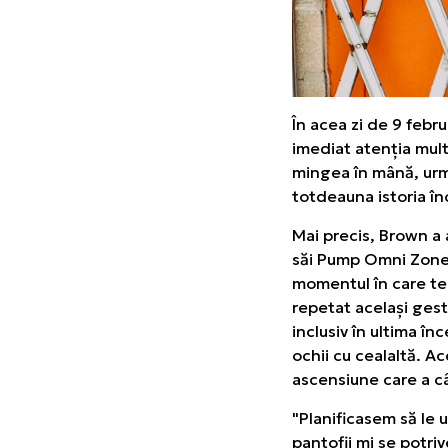
În acea zi de 9 febr
imediat atenția mult
mingea în mână, urmă
totdeauna istoria în
Mai precis, Brown a
săi Pump Omni Zone I
momentul în care te
repetat același gest
inclusiv în ultima î
ochii cu cealaltă. A
ascensiune care a c
"Planificasem să le 
pantofii mi se potri