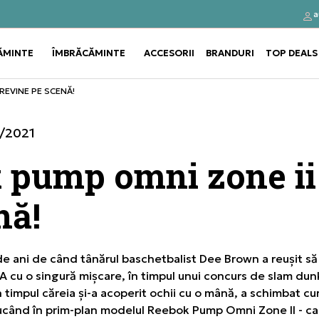
a
Click&Collect
Cumpă
ĂMINTE
ÎMBRĂCĂMINTE
ACCESORII
BRANDURI
TOP DEALS
Use shift+Enter to open or clos
Use shift+Enter to open or clos
REVINE PE SCENĂ!
/2021
 pump omni zone ii
nă!
e ani de când tânărul baschetbalist Dee Brown a reușit să
A cu o singură mișcare, în timpul unui concurs de slam dun
 timpul căreia și-a acoperit ochii cu o mână, a schimbat curs
ducând în prim-plan modelul Reebok Pump Omni Zone II - c