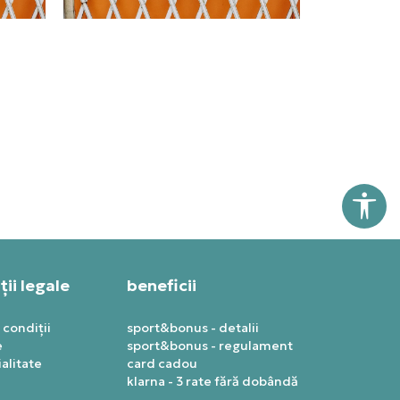
ii legale
beneficii
 condiții
sport&bonus - detalii
e
sport&bonus - regulament
alitate
card cadou
klarna - 3 rate fără dobândă