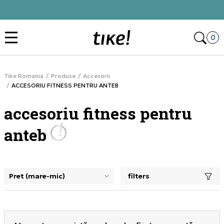
Contactează-ne la
031 229 94 33
Des
0
Tike Romania
Produse
Accesorii
ACCESORIU FITNESS PENTRU ANTEB
accesoriu fitness pentru
anteb
filters
selectarea unui filtru închide panoul de filtre, încarcă pro