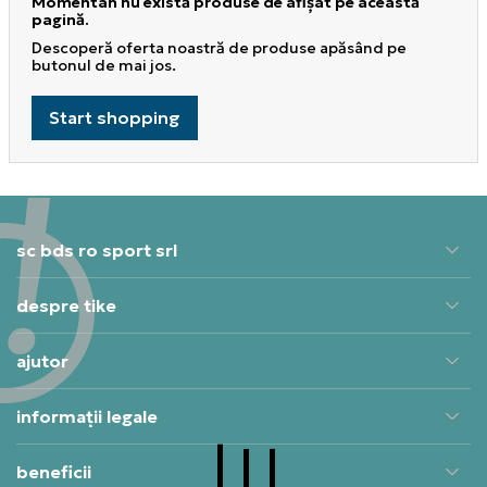
Momentan nu există produse de afișat pe această
pagină.
Descoperă oferta noastră de produse apăsând pe
butonul de mai jos.
Start shopping
sc bds ro sport srl
despre tike
ajutor
informații legale
beneficii