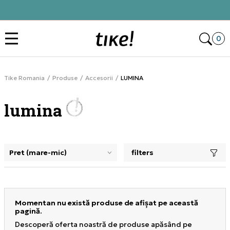
Alătură-te și obține -10% la prima comandă
Des
0
Tike Romania
Produse
Accesorii
LUMINA
lumina
filters
selectarea unui filtru închide panoul de filtre, încarcă pro
Momentan nu există produse de afișat pe această
pagină.
Descoperă oferta noastră de produse apăsând pe